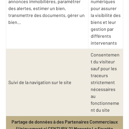
annonces immobilières, paramétrer
numériques
des alertes, estimer un bien,
pour assurer
transmettre des documents, gérer un
la visibilité des
bien…
biens et leur
gestion par
différents
intervenants
Consentemen
t du visiteur
sauf pour les
traceurs
Suivi de la navigation sur le site
strictement
nécessaires
au
fonctionneme
nt du site
Partage de données à des Partenaires Commerciaux
(Uniquement si CENTURY 21 Magenta La Fayette