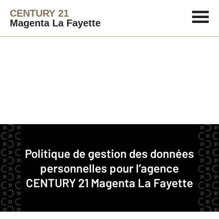
CENTURY 21
Magenta La Fayette
Immobilier
Politique de gestion des données
Politique de gestion des données personnelles pour l’agence CENTURY 21
personnelles pour l’agence
Magenta La Fayette
CENTURY 21 Magenta La Fayette
CENTURY 21 Magenta La Fayette est une agence
immobilière franchisée membre du réseau de franchise
CENTURY 21.