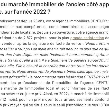
x du marché immobilier de l'ancien côté ap
e, sur l'année 2022 ?
rondissement depuis 28 ans, votre agence immobilière CENTURY 2
immobilier aux compétences complémentaires qui accompagnen
ndeur et de locataire. Depuis son ouverture, votre agence imm
rétisation de 2 872 projets, pour la plus
grande satisfaction
de
 vendeur après la signature de l’acte de vente :
“
Nous n'étion
seiller a tout pris en main et en a fait beaucoup plus que ce qui
bien des frais d'agence, mais finalement heureusement qu'on a 
le travail qu'elle a fait. Il y a tellement de papiers aujourd'hu
sans elle. Elle a assuré la coordination entre tous les interloc
une vente. Nous avons vendu plusieurs biens sans agence, mais 
nce est primordial. Je recommande sans hésitation CENTURY 21 M
ent, les professionnels de l’immobilier de l’agence CENT
le marché de l’immobilier local et sont informés de ses fluc
ou acheter au juste prix. Ainsi, en 2022, le marché de l’immobil
ur 12 mois), pour un prix moyen tous arrondissements confon
 prix moyen qui se situe sous le seuil psychologique des 10 000