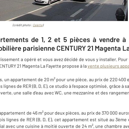
(crédit photo :
Celette
)
tements de 1, 2 et 5 pièces à vendre à
bilière parisienne CENTURY 21 Magenta La
sement a opéré et vous avez décidé de vous y installer. Pour 
ENTURY 21 Magenta La Fayette propose à la
vente plusieurs app
, un appartement de 20 m² pour une pièce, au prix de 220 400 e
ois lignes de RER (B, D, E), ce studio à l’espace optimisé, grâce 
uverte, une salle d'eau avec WC, une mezzanine et des rangement
appartement de 46 m² pour deux pièces, au prix de 370 000 euro
rois lignes de RER (B, D, E), cet appartement est situé au 3ème 
al avec une cuisine à moitié ouverte de 24 m², une chambre av