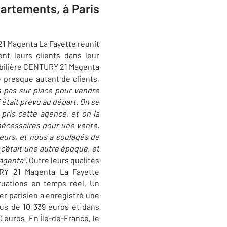
partements, à Paris
1 Magenta La Fayette réunit
t leurs clients dans leur
obilière CENTURY 21 Magenta
 presque autant de clients,
s pas sur place pour vendre
 était prévu au départ. On se
pris cette agence, et on la
i nécessaires pour une vente,
uteurs, et nous a soulagés de
c'était une autre époque, et
agenta”.
Outre leurs qualités
URY 21 Magenta La Fayette
tuations en temps réel. Un
ier parisien a enregistré une
dus de 10 339 euros et dans
 euros. En Île-de-France, le