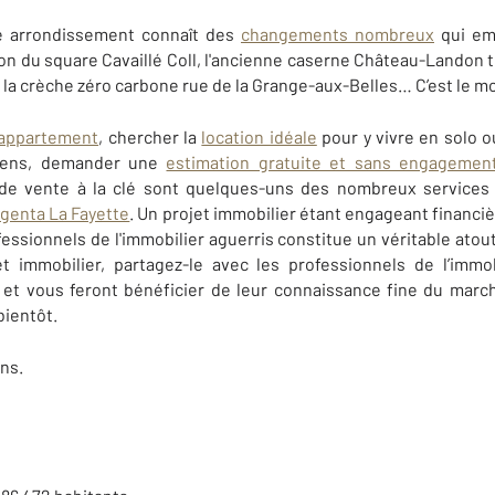
me arrondissement connaît des
changements nombreux
qui emb
ion du square Cavaillé Coll, l'ancienne caserne Château-Landon t
, la crèche zéro carbone rue de la Grange-aux-Belles… C’est le m
 appartement
, chercher la
location idéale
pour y vivre en solo o
iens, demander une
estimation gratuite et sans engagemen
 de vente à la clé sont quelques-uns des nombreux service
genta La Fayette
. Un projet immobilier étant engageant financ
ssionnels de l'immobilier aguerris constitue un véritable atout
t immobilier, partagez-le avec les professionnels de l’immob
et vous feront bénéficier de leur connaissance fine du march
bientôt.
ns.