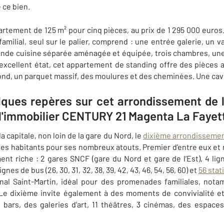
 ce bien.
artement de 125 m² pour cinq pièces, au prix de 1 295 000 euro
amilial, seul sur le palier, comprend : une e
ntrée galerie, un 
rande cuisine séparée aménagée et équipée, trois chambres, une
xcellent état, cet appartement de standing offre des pièces 
ond, un parquet massif, des moulures et des cheminées. Une cav
lques repères sur cet arrondissement de l
 l'immobilier CENTURY 21 Magenta La Fayet
a capitale, non loin de la gare du Nord, le
dixième arrondisseme
r ses habitants pour ses nombreux atouts. Premier d’entre eux et
nt riche : 2 gares SNCF (gare du Nord et gare de l’Est), 4 ligne
lignes de bus (
26, 30, 31, 32, 38, 39, 42, 43, 46, 54, 56, 60) et
56 stat
nal Saint-Martin, idéal pour des promenades familiales, nota
. Le dixième invite également à des moments de convivialité e
 bars, des galeries d’art, 11 théâtres, 3 cinémas, des espac