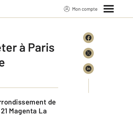
Mon compte
er à Paris
e
 21 Magenta La