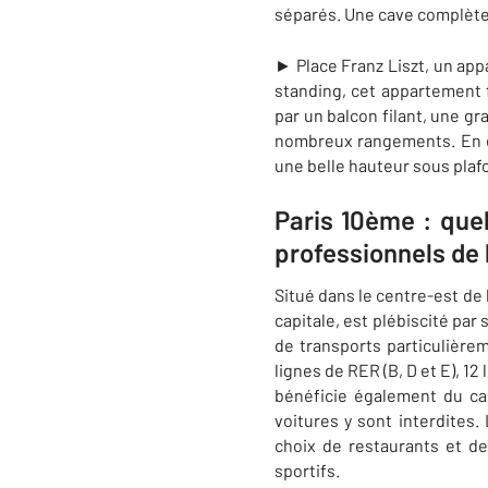
séparés. Une cave complète
► Place Franz Liszt, un app
standing, cet appartement f
par un balcon filant, une g
nombreux rangements. En e
une belle hauteur sous plaf
Paris 10ème : que
professionnels de
Situé dans le centre-est de l
capitale, est plébiscité pa
de transports particulièreme
lignes de RER (B, D et E), 12 
bénéficie également du ca
voitures y sont interdites
choix de restaurants et de
sportifs.